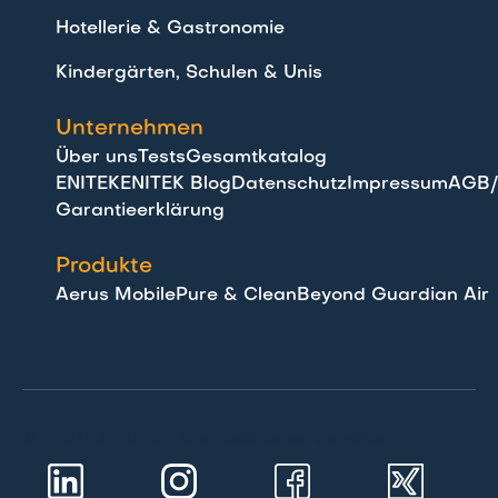
Hotellerie & Gastronomie
Kindergärten, Schulen & Unis
Unternehmen
Über uns
Tests
Gesamtkatalog
ENITEK
ENITEK Blog
Datenschutz
Impressum
AGB/
Garantieerklärung
Produkte
Aerus Mobile
Pure & Clean
Beyond Guardian Air
© ENITEK 2023 · Alle Rechte vorbehalten