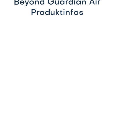
Beyond Guardian Air
Produktinfos
Lieferumfang
ENITEK Beyond Guardian Air Luftreiniger
Netzteil: 110-240 V AC
Wirkungsbereich &
Reinigungsleistung
3
Bis CADR 410 m
/ Stunde reine Luftleistung.