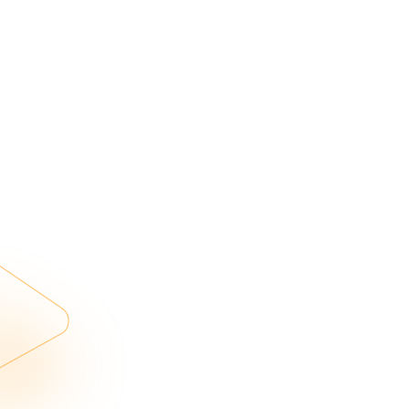
Wartungsintervalle:
Premium HEPA14-Filter: 12 Monate / UV-
C inkl. ActivePure-Einheit: 12 Monate
Garantie:
Die Garantie wird bei fristgerechter
Wartung (s. Produktinformationen)
jeweils automatisch um 1 Jahr ab
Wartungs-/Servicetermin verlängert,
maximal auf 5 Jahre (bei jedem Produkt
enthalten)
Geräuschpegel
(Schalldruckpegel)
Geschwindigkeitsstufe 1: 32 dB
Geschwindigkeitsstufe 2: 39 dB