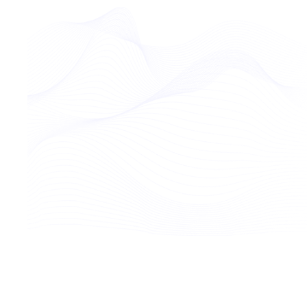
Desinfektion dieser Oberflächen hinfällig.
Kaum Störgeräusche beim
Betrieb
Indem der Luftfilter Beyond Guardian Air
keinen aktiven Luftstrom im Raum erzeugt
arbeitet er im Vergleich zu herkömmlichen
Luftreinigern extrem leise. Der
Geräuschpegel beschränkt sich bei
Dauerbetrieb auf 32-58 dB (entspricht circa
der Lautstärke von sehr leisen Gesprächen in
einem größeren Raum)
Wartungsarm